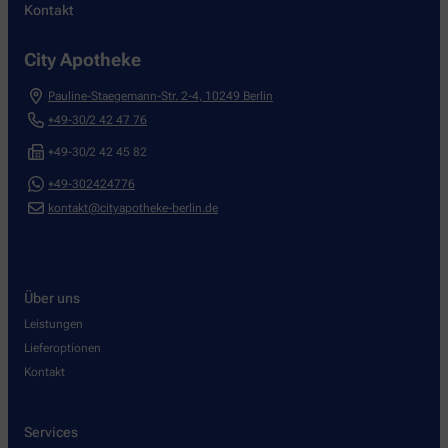
Kontakt
City Apotheke
Pauline-Staegemann-Str. 2-4
,
10249
Berlin
+49-30/2 42 47 76
+49-30/2 42 45 82
+49-302424776
kontakt@cityapotheke-berlin.de
Über uns
Leistungen
Lieferoptionen
Kontakt
Services