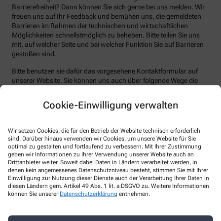
Barrierefreiheit? Dann können Sie sich gerne bei uns melden. Wir
freuen uns auf Ihr Feedback und bemühen uns, die gemeldeten
Barrieren im Rahmen der technischen und wirtschaftlichen
Möglichkeiten schnellstmöglich zu beheben. Bitte teilen Sie uns
mit, auf welcher Seite und bei welcher Funktion Sie auf Barrieren
gestoßen sind.
Bitte benutzen sie dafür das vorgesehene Kontaktformular auf
unserer Website. Sie können uns auch über folgende Wege die
von Ihnen gefundenen Barrieren melden:
Cookie-Einwilligung verwalten
E-Mail: kontakt@cityapotheke-berlin.de
Telefon: +49-30/2 42 47 76
Wir setzen Cookies, die für den Betrieb der Website technisch erforderlich
Telefax: +49-30/2 42 45 82
sind. Darüber hinaus verwenden wir Cookies, um unsere Website für Sie
optimal zu gestalten und fortlaufend zu verbessern. Mit Ihrer Zustimmung
Postanschrift: Pauline-Staegemann-Str. 2-4 10249 Berlin
geben wir Informationen zu Ihrer Verwendung unserer Website auch an
Drittanbieter weiter. Soweit dabei Daten in Ländern verarbeitet werden, in
Durchsetzungsverfahren und
denen kein angemessenes Datenschutzniveau besteht, stimmen Sie mit Ihrer
Marktüberwachungsbehörde
Einwilligung zur Nutzung dieser Dienste auch der Verarbeitung Ihrer Daten in
diesen Ländern gem. Artikel 49 Abs. 1 lit. a DSGVO zu. Weitere Informationen
können Sie unserer
Datenschutzerklärung
entnehmen.
Sollten Sie auf Mitteilungen oder Anfragen zur Barrierefreiheit
keine zufriedenstellenden Antworten erhalten, können Sie sich an
die zuständige Durchsetzungsstelle wenden. Die